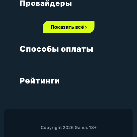
Провайдеры
Показать всё ›
Способы оплаты
Рейтинги
Copyright 2026 Gama. 18+