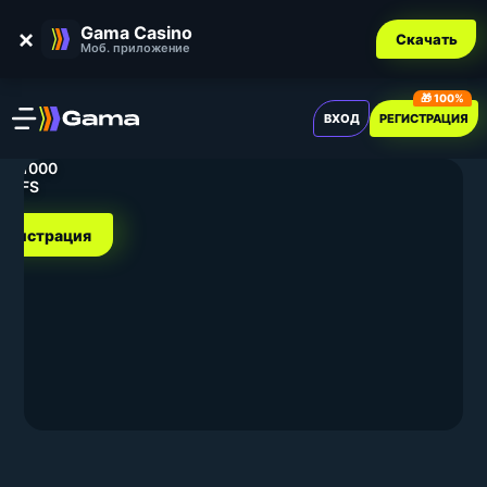
Gama Casino
×
Скачать
Моб. приложение
Welcome
pack
ВХОД
РЕГИСТРАЦИЯ
550%
+
1000
FS
Регистрация