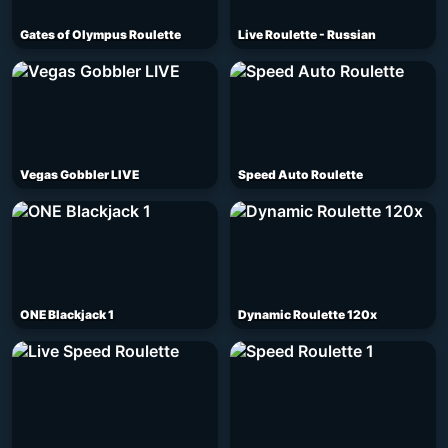
Gates of Olympus Roulette
Live Roulette - Russian
Vegas Gobbler LIVE
Speed Auto Roulette
ONE Blackjack 1
Dynamic Roulette 120x