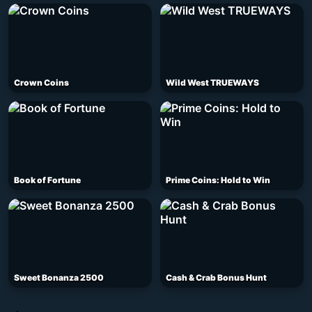
Crown Coins
Wild West TRUEWAYS
Book of Fortune
Prime Coins: Hold to Win
Sweet Bonanza 2500
Cash & Crab Bonus Hunt