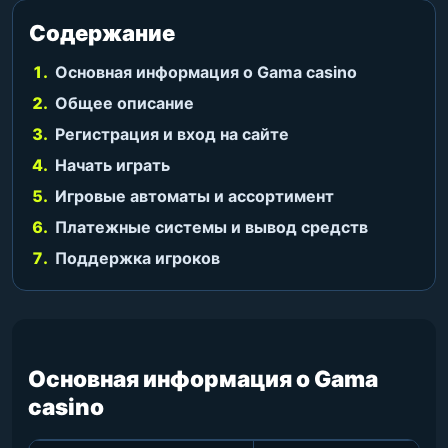
Содержание
Основная информация о Gama casino
Общее описание
Регистрация и вход на сайте
Начать играть
Игровые автоматы и ассортимент
Платежные системы и вывод средств
Поддержка игроков
Основная информация о Gama
casino