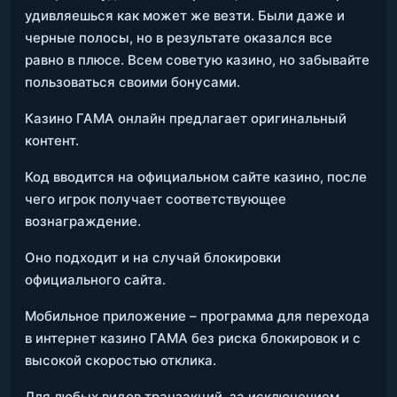
удивляешься как может же везти. Были даже и
черные полосы, но в результате оказался все
равно в плюсе. Всем советую казино, но забывайте
пользоваться своими бонусами.
Казино ГАМА онлайн предлагает оригинальный
контент.
Код вводится на официальном сайте казино, после
чего игрок получает соответствующее
вознаграждение.
Оно подходит и на случай блокировки
официального сайта.
Мобильное приложение – программа для перехода
в интернет казино ГАМА без риска блокировок и с
высокой скоростью отклика.
Для любых видов транзакций, за исключением